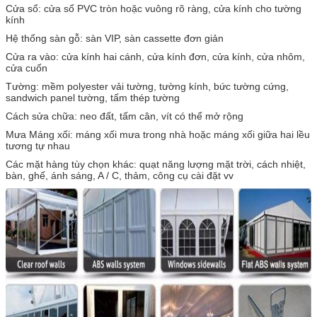
Cửa sổ: cửa sổ PVC tròn hoặc vuông rõ ràng, cửa kính cho tường
kính
Hệ thống sàn gỗ: sàn VIP, sàn cassette đơn giản
Cửa ra vào: cửa kính hai cánh, cửa kính đơn, cửa kính, cửa nhôm,
cửa cuốn
Tường: mềm polyester vải tường, tường kính, bức tường cứng,
sandwich panel tường, tấm thép tường
Cách sửa chữa: neo đất, tấm cân, vít có thể mở rộng
Mưa Máng xối: máng xối mưa trong nhà hoặc máng xối giữa hai lều
tương tự nhau
Các mặt hàng tùy chọn khác: quạt năng lượng mặt trời, cách nhiệt,
bàn, ghế, ánh sáng, A / C, thảm, công cụ cài đặt vv