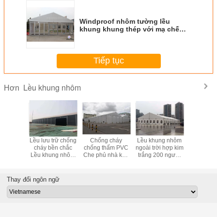
Windproof nhôm tường lều
khung khung thép với mạ chế
biến
Tiếp tục
Lều khung nhôm
Hơn
m khung
Lều lưu trữ chống
Chống cháy
Lều khung nhôm
Ngoài trờ
 trời, lều
cháy bền chắc
chống thấm PVC
ngoài trời hợp kim
thấm nước 
 trữ với
Lều khung nhôm
Che phủ nhà kho
trắng 200 người
UV khán
uất cao
đen Lều công
lớn Lều để lưu trữ
cho nhà thờ hoặc
200 ngườ
nghiệp
các sự kiện khác
thập sự
Thay đổi ngôn ngữ