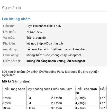
Sự miêu tả
Lều khung nhôm
Cấu trúc:
Hợp kim nhôm T6061 / T6
Lớp phủ::
NHỰA PVC
Vải màu:
Trắng, đen, đỏ
Phụ kiện:
lót, neo thép, AC và như vậy
ứng dụng:
Lễ cưới, tiệc sinh nhật hoặc các sự kiện khác
Chức năng:
không thấm nước, chống cháy, windproof
khung lều bằng nhôm khung
lều bên ngoài
Điểm nổi bật:
,
500 người nhôm tùy chỉnh lớn Wedding Party Marquee lều cho sự kiện
ngoài trời
Mô tả Sản phẩm:
Chiều rộng Span
Bay Khoảng cách
Chiều cao Eave
Chiều cao sườn
Tiểu s
núi
6 triệu
3M
2,7 triệu
3,8 triệu
47 * 8
8 triệu
3M
2,7 triệu
4,2 triệu
47 * 8
10 triệu
5 triệu
3.0 triệu
4,9 triệu
68 * 1