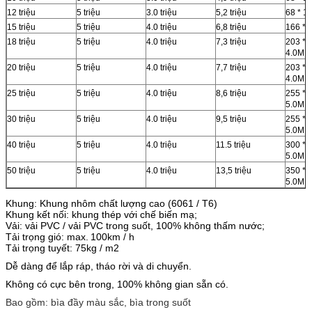
12 triệu
5 triệu
3.0 triệu
5,2 triệu
68 * 1
15 triệu
5 triệu
4.0 triệu
6,8 triệu
166 * 
18 triệu
5 triệu
4.0 triệu
7,3 triệu
203 * 
4.0MM
20 triệu
5 triệu
4.0 triệu
7,7 triệu
203 * 
4.0MM
25 triệu
5 triệu
4.0 triệu
8,6 triệu
255 * 
5.0MM
30 triệu
5 triệu
4.0 triệu
9,5 triệu
255 * 
5.0MM
40 triệu
5 triệu
4.0 triệu
11.5 triệu
300 * 
5.0MM
50 triệu
5 triệu
4.0 triệu
13,5 triệu
350 * 
5.0MM
Khung: Khung nhôm chất lượng cao (6061 / T6)
Khung kết nối: khung thép với chế biến mạ;
Vải: vải PVC / vải PVC trong suốt, 100% không thấm nước;
Tải trọng gió: max.
100km / h
Tải trọng tuyết: 75kg / m2
Dễ dàng để lắp ráp, tháo rời và di chuyển.
Không có cực bên trong, 100% không gian sẵn có.
Bao gồm: bìa đầy màu sắc, bìa trong suốt