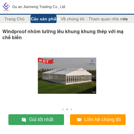
Gu an Jianneng Trading Co., Ltd
Trang Chủ
Các sản phẩm
Về chúng tôi
Tham quan nhà máy
>>
Windproof nhôm tường lều khung khung thép với mạ
chế biến
Giá tốt nhất
Liên hệ chúng tôi