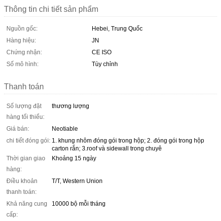
Thông tin chi tiết sản phẩm
Nguồn gốc:
Hebei, Trung Quốc
Hàng hiệu:
JN
Chứng nhận:
CE ISO
Số mô hình:
Tùy chỉnh
Thanh toán
Số lượng đặt
thương lượng
hàng tối thiểu:
Giá bán:
Neotiable
chi tiết đóng gói:
1. khung nhôm đóng gói trong hộp; 2. đóng gói trong hộp
carton rắn; 3.roof và sidewall trong chuyê
Thời gian giao
Khoảng 15 ngày
hàng:
Điều khoản
T/T, Western Union
thanh toán:
Khả năng cung
10000 bộ mỗi tháng
cấp: