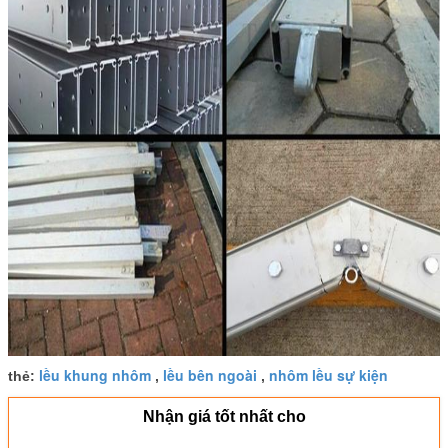
lều khung nhôm
lều bên ngoài
nhôm lều sự kiện
thẻ:
,
,
Nhận giá tốt nhất cho