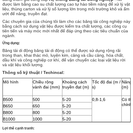
được làm bằng cao su chất lượng cao tự hào tiềm năng để xử lý vật
liệu, thùng carton và xử lý số lượng lớn trong môi trường khô và ẩm
ướt để nâng, truyền đạt.
Các chuyên gia của chúng tôi làm cho các băng tải công nghiệp này
bằng cách sử dụng vật liệu được kiểm tra chất lượng, các công cụ
tiên tiến và máy móc mới nhất để đáp ứng theo các tiêu chuẩn của
ngành.
Ứng dụng:
Băng tải di động băng tải di động có thể được sử dụng rộng rãi
trong than, khai thác mỏ, luyện kim, cảng và cầu cảng, hóa chất,
dầu khí và công nghiệp cơ khí, để vận chuyển các loại vật liệu rời
và vật liệu khối lượng.
Thông số kỹ thuật / Techincal:
Mô hình
Chiều rộng
Khoảng cách
Tốc độ đai (m /
Nâng 
vành đai (mm)
truyền đạt (m)
s)
(m)
B500
500
5-20
0,8-1,6
Có th
chỉnh
B650
650
5-20
B800
800
5-20
B1000
1000
5-20
Lợi thế cạnh tranh: