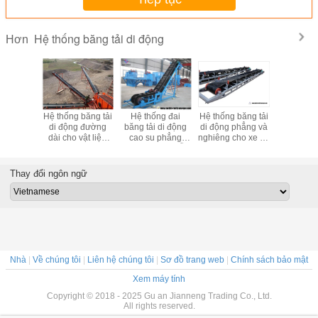
Hệ thống băng tải di động
Hơn
ệ thống
Hệ thống băng tải
Hệ thống đai
Hệ thống băng tải
Băng tả
g tải di
di động đường
băng tải di động
di động phẳng và
chuyển để
ẳng cao
dài cho vật liệu
cao su phẳng
nghiêng cho xe tải
dỡ 50kg tú
 mài mòn
Transpotation
nghiêng với phễu
bốc xếp
tải Conta
ng đồng
than hạt
moó
ng vàng
Thay đổi ngôn ngữ
Nhà
|
Về chúng tôi
|
Liên hệ chúng tôi
|
Sơ đồ trang web
|
Chính sách bảo mật
Xem máy tính
Copyright © 2018 - 2025 Gu an Jianneng Trading Co., Ltd.
All rights reserved.