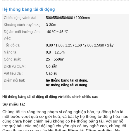
Hệ thống băng tải di động
Chiều rộng vành đai:
500/550/650/800 / 1000mm
Khoảng cách truyền đạt:
3-30m
Độ ẩm môi trường làm
-40 ℃ ~ 45 ℃
việc:
Tốc độ đai:
0,80 / 1,00 / 1,25 / 1,60 / 2,00 / 2,50m / giây
Nâng tạ:
0,8 ~ 12,5m
Công suất:
25 ~ 550m³
Dịch vụ OEM:
Có sẵn
Vật liệu đai:
Cao su
hệ thống băng tải di động
Điểm nổi bật:
,
hệ thống băng tải di động
Hệ thống băng tải di động di động với điều chỉnh chiều cao
Sự miêu tả:
Chúng tôi tin rằng trong phạm vi công nghiệp hóa, tự động hóa là
một bước vượt quá cơ giới hoá, và bất kỳ hệ thống tự động hóa nào
cũng chưa hoàn chỉnh nếu không có hệ thống băng tải.
Với sự hỗ
trợ quý báu của một đội ngũ chuyên gia có tay nghề cao, chúng tôi
đang tham gia cung cấp
Hệ thống Băng tải Công nghiệp
.
Nó