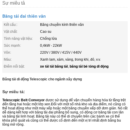
Sự miêu tả
Băng tải đai thiên văn
Kết cấu::
Băng chuyền kính thiên văn
Vật chất:
Cao su
Tính năng vật liệu:
Chống lửa
Sức mạnh:
0,4kW - 22kW
Vôn:
220V / 380V / 415V / 440V
Màu:
Xanh lam, xám, vàng, trong khi, đỏ, v.v.
xe tải tải băng tải
băng tải bê tông di động
Điểm nổi bật:
,
Băng tải di động Telescopic cho ngành xây dựng
Sự miêu tả:
Telescopic Belt Conveyor
được sử dụng để vận chuyển hàng hóa từ tầng trệt
đến tầng hai hoặc một lớp xen.Đối với một số nhà kho và địa điểm, nó cũng có
thể hoạt động như một máy xếp hoặc một băng chuyền xếp dỡ đơn giản. Nó rất
dễ dàng kết hợp với băng tải đai phẳng bổ sung, có động cơ băng tải con lăn
và băng tải linh hoạt. Băng tải này có thể di chuyển trên các bánh xe có thể
khóa phổ quát và cũng có thể được cố định đến một vị trí nhất định bằng bu
lông mở rộng.