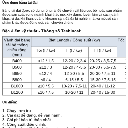
Ứng dụng băng tải đai:
Băng tải đai được sử dụng rộng rãi để chuyển vật liệu cục bộ hoặc sản phẩm
được sản xuất trong ngành khai thác mỏ, xây dựng, luyện kim và các ngành
khác, ví dụ, khi than, quặng khoáng sản, đá đá bị nghiền nát và một số sản
phẩm khác được đóng gói. vận chuyển chúng.
Đặc điểm kỹ thuật - Thông số Techincal:
Vành đai băng
Blet Length / Công suất (kw)
Tốc đ
tải hệ thống
chiều rộng
Tôi (I / kw)
II (I / kw)
III (I / kw)
(mm)
B400
≤12 / 1,5
12-20 / 2,2-4
20-25 / 3,5-7,5
1
B500
≤12 / 3
12-20 / 4-5,5
20-30 / 5,5-7,5
1
B650
≤12 / 4
12-20 / 5,5
20-30 / 7,5-11
1
B800
≤6 / 4
6-15 / 5,5
15-30 / 7,5-15
1
B1000
≤10 / 5.5
10-20 / 7,5-11
20-40 / 11-12
B1200
≤10 / 7,5
10-20 / 11
20-40 / 15-30
Ưu điểm:
1. Chạy trơn tru.
2. Cài đặt dễ dàng, dễ vận hành.
3. Chi phí bảo trì thấp nhất.
4. Công suất điều chỉnh.