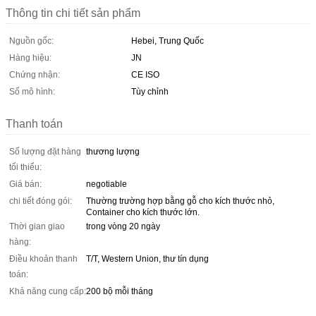
Thông tin chi tiết sản phẩm
Nguồn gốc:
Hebei, Trung Quốc
Hàng hiệu:
JN
Chứng nhận:
CE ISO
Số mô hình:
Tùy chỉnh
Thanh toán
Số lượng đặt hàng
thương lượng
tối thiểu:
Giá bán:
negotiable
chi tiết đóng gói:
Thường trường hợp bằng gỗ cho kích thước nhỏ,
Container cho kích thước lớn.
Thời gian giao
trong vòng 20 ngày
hàng:
Điều khoản thanh
T/T, Western Union, thư tín dụng
toán:
Khả năng cung cấp:
200 bộ mỗi tháng