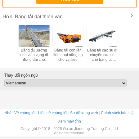
Băng tải đai thiên văn
Hơn
 băng tải
Băng tải đường
Băng tải con lăn
Băng tải cao su di
Hệ thống b
xe tải di
kính viễn vọng di
linh hoạt nâng hạ
chuyển cao su
di động 
hông có
động dài cho
cho vật liệu
cho băng tải
mài mòn, B
cho các
phân bón than
container 20ft 40ft
phân bón 
carton
đường
Thay đổi ngôn ngữ
Nhà
|
Về chúng tôi
|
Liên hệ chúng tôi
|
Sơ đồ trang web
|
Chính sách bảo mật
Xem máy tính
Copyright © 2018 - 2025 Gu an Jianneng Trading Co., Ltd.
All rights reserved.