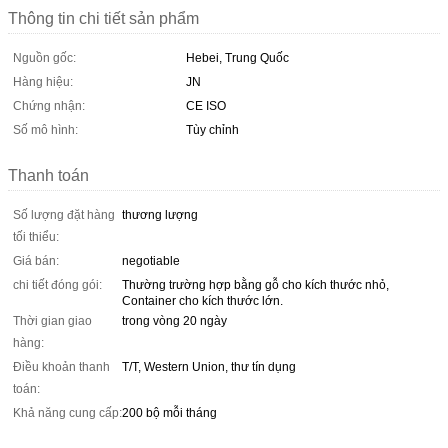
Thông tin chi tiết sản phẩm
Nguồn gốc:
Hebei, Trung Quốc
Hàng hiệu:
JN
Chứng nhận:
CE ISO
Số mô hình:
Tùy chỉnh
Thanh toán
Số lượng đặt hàng
thương lượng
tối thiểu:
Giá bán:
negotiable
chi tiết đóng gói:
Thường trường hợp bằng gỗ cho kích thước nhỏ,
Container cho kích thước lớn.
Thời gian giao
trong vòng 20 ngày
hàng:
Điều khoản thanh
T/T, Western Union, thư tín dụng
toán:
Khả năng cung cấp:
200 bộ mỗi tháng