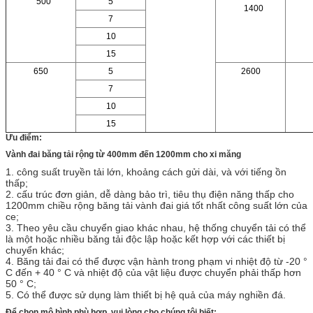
500
5
1400
7
10
15
650
5
2600
7
10
15
Ưu điểm:
Vành đai băng tải rộng từ 400mm đến 1200mm cho xi măng
1. công suất truyền tải lớn, khoảng cách gửi dài, và với tiếng ồn
thấp;
2. cấu trúc đơn giản, dễ dàng bảo trì, tiêu thụ điện năng thấp cho
1200mm chiều rộng băng tải vành đai giá tốt nhất công suất lớn của
ce;
3. Theo yêu cầu chuyển giao khác nhau, hệ thống chuyển tải có thể
là một hoặc nhiều băng tải độc lập hoặc kết hợp với các thiết bị
chuyển khác;
4. Băng tải đai có thể được vận hành trong phạm vi nhiệt độ từ -20 °
C đến + 40 ° C và nhiệt độ của vật liệu được chuyển phải thấp hơn
50 ° C;
5. Có thể được sử dụng làm thiết bị hệ quả của máy nghiền đá.
Để chọn mô hình phù hợp, vui lòng cho chúng tôi biết: