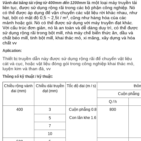
là một loại máy truyền tải
Vành đai băng tải rộng từ 400mm đến 1200mm
liên tục, được sử dụng rộng rãi trong các bộ phận công nghiệp.
Nó
có thể được áp dụng để vận chuyển các vật liệu rời khác nhau, như
hạt, bột có mật độ 0,5 ~ 2,5t / m³, cũng như hàng hóa của các
mảnh hoặc gói.
Nó có thể được sử dụng với máy truyền đạt khác.
Với cấu trúc đơn giản, nó là an toàn và dễ dàng duy trì, có thể được
sử dụng rộng rãi trong bột mill, nhà máy chế biến thức ăn, dầu và
chất béo mill, tinh bột mill, khai thác mỏ, xi măng, xây dựng và hóa
chất vv
Aplication:
Thiết bị truyền dẫn này được sử dụng rộng rãi để chuyển vật liệu
cát và cục, hoặc vật liệu đóng gói trong công nghiệp khai thác mỏ,
luyện kim và than đá, vv
Thông số kỹ thuật / kỹ thuật:
Chiều rộng vành
Chiều dài truyền
Tốc độ đai (m / s)
thô
đai (mm)
đạt (mm)
Cuộn phẳng
Q / h
400
3
Cuộn phẳng 0.8
800
Con lăn khe 1.6
5
7
10