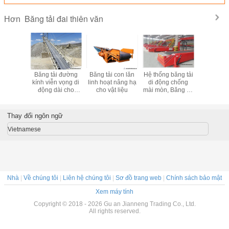
Băng tải đai thiên văn
Hơn
 băng tải
Băng tải đường
Băng tải con lăn
Hệ thống băng tải
Băng tải 
xe tải di
kính viễn vọng di
linh hoạt nâng hạ
di động chống
có thể mở 
hông có
động dài cho
cho vật liệu
mài mòn, Băng tải
giai đoạn
cho các
phân bón than
phân bón di động
440V cho
carton
đường dài
thác
Thay đổi ngôn ngữ
Vietnamese
Nhà
|
Về chúng tôi
|
Liên hệ chúng tôi
|
Sơ đồ trang web
|
Chính sách bảo mật
Xem máy tính
Copyright © 2018 - 2026 Gu an Jianneng Trading Co., Ltd.
All rights reserved.