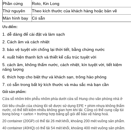
Phần cứng
Roto, Kin Long
Thứ nguyên
Theo kích thước của khách hàng hoặc bản vẽ
Màn hình bay
Có sẵn
Ưu điểm:
1. dễ dàng để cài đặt và làm sạch
2. Cách âm và cách nhiệt
3. bảo vệ tuyệt vời chống lại thời tiết, bằng chứng nước
4. xuất hiện thanh lịch và thiết kế cấu trúc tuyệt vời
5. cách âm, không thấm nước, cách nhiệt, kín tuyệt vời, tiết kiệm
năng lượng
6. thích hợp cho biệt thự và khách sạn, trông hào phóng
7. có sẵn trong bất kỳ kích thước và màu sắc mà bạn cần
Gói sản phẩm:
Cửa sổ nhôm trên phễu nhôm phía dưới cửa sổ Hung cho văn phòng nhà ở
Gói tiêu chuẩn của chúng tôi sẽ được sử dụng EPE + phim nhựa không thấm
nước, có thể tiết kiệm nhiều không gian hơn khi tải. Cũng có thể cung cấp túi
bong bóng + carton + trường hợp bằng gỗ gói để bảo vệ hàng hoá.
20 container (20GP) có thể tải 26 mét khối, khoảng 200 mét vuông sản phẩm.
40 container (40HQ) có thể tải 54 mét khối, khoảng 400 mét vuông sản phẩm.