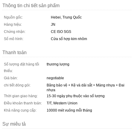
Thông tin chi tiết sản phẩm
Nguồn gốc:
Hebei, Trung Quốc
Hàng hiệu:
JN
Chứng nhận:
CE ISO SGS
Số mô hình:
Cửa sổ hợp kim nhôm
Thanh toán
Số lượng đặt hàng tối
thương lượng
thiểu:
Giá bán:
negotiable
chi tiết đóng gói:
Băng bảo vệ + Kệ và dải sắt + Màng nhựa + Đai
nhựa
Thời gian giao hàng:
15-30 ngày phụ thuộc vào số lượng
Điều khoản thanh toán:
T/T, Western Union
Khả năng cung cấp:
10000 mét vuông mỗi tháng
Sự miêu tả