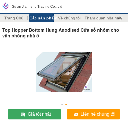
Gu an Jianneng Trading Co., Ltd
Trang Chủ
Các sản phẩm
Về chúng tôi
Tham quan nhà máy
>>
Top Hopper Bottom Hung Anodised Cửa sổ nhôm cho
văn phòng nhà ở
Giá tốt nhất
Liên hệ chúng tôi