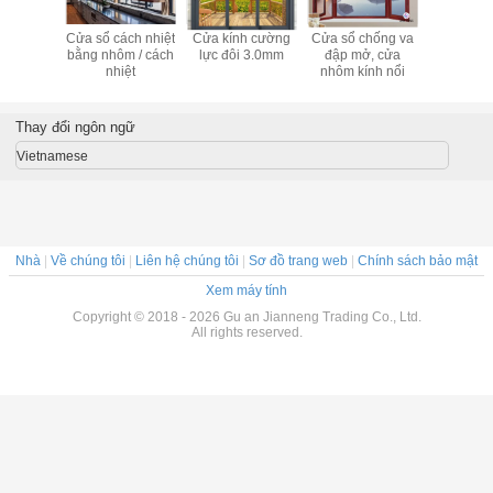
ế cửa sổ
Cửa sổ cách nhiệt
Cửa kính cường
Cửa sổ chống va
Cửa sổ
ôm chống
bằng nhôm / cách
lực đôi 3.0mm
đập mở, cửa
nhôm 1
 bằng
nhiệt
nhôm kính nổi
hàng đầu 
creen
và hướng
Thay đổi ngôn ngữ
Vietnamese
Nhà
|
Về chúng tôi
|
Liên hệ chúng tôi
|
Sơ đồ trang web
|
Chính sách bảo mật
Xem máy tính
Copyright © 2018 - 2026 Gu an Jianneng Trading Co., Ltd.
All rights reserved.