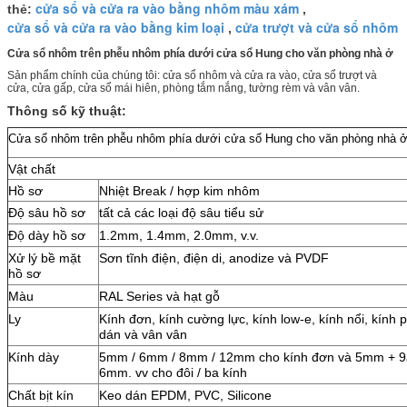
cửa sổ và cửa ra vào bằng nhôm màu xám
thẻ:
,
cửa sổ và cửa ra vào bằng kim loại
cửa trượt và cửa sổ nhôm
,
Cửa sổ nhôm trên phễu nhôm phía dưới cửa sổ Hung cho văn phòng nhà ở
Sản phẩm chính của chúng tôi: cửa sổ nhôm và cửa ra vào, cửa sổ trượt và
cửa, cửa gấp, cửa sổ mái hiên, phòng tắm nắng, tường rèm và vân vân.
Thông số kỹ thuật:
Cửa sổ nhôm trên phễu nhôm phía dưới cửa sổ Hung cho văn phòng nhà 
Vật chất
Hồ sơ
Nhiệt Break / hợp kim nhôm
Độ sâu hồ sơ
tất cả các loại độ sâu tiểu sử
Độ dày hồ sơ
1.2mm, 1.4mm, 2.0mm, v.v.
Xử lý bề mặt
Sơn tĩnh điện, điện di, anodize và PVDF
hồ sơ
Màu
RAL Series và hạt gỗ
Ly
Kính đơn, kính cường lực, kính low-e, kính nổi, kính
dán và vân vân
Kính dày
5mm / 6mm / 8mm / 12mm cho kính đơn và 5mm + 9
6mm.
vv cho đôi / ba kính
Chất bịt kín
Keo dán EPDM, PVC, Silicone