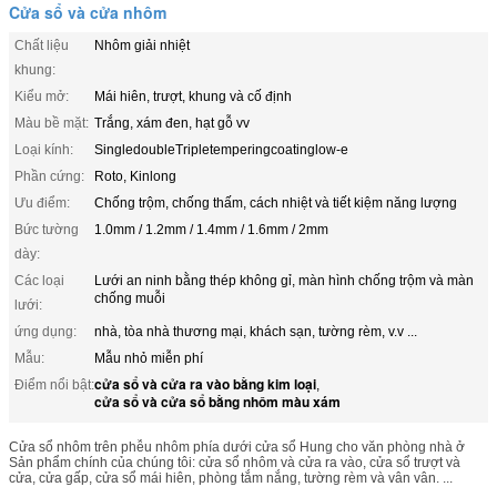
Cửa sổ và cửa nhôm
Chất liệu
Nhôm giải nhiệt
khung:
Kiểu mở:
Mái hiên, trượt, khung và cố định
Màu bề mặt:
Trắng, xám đen, hạt gỗ vv
Loại kính:
SingledoubleTripletemperingcoatinglow-e
Phần cứng:
Roto, Kinlong
Ưu điểm:
Chống trộm, chống thấm, cách nhiệt và tiết kiệm năng lượng
Bức tường
1.0mm / 1.2mm / 1.4mm / 1.6mm / 2mm
dày:
Các loại
Lưới an ninh bằng thép không gỉ, màn hình chống trộm và màn
chống muỗi
lưới:
ứng dụng:
nhà, tòa nhà thương mại, khách sạn, tường rèm, v.v ...
Mẫu:
Mẫu nhỏ miễn phí
cửa sổ và cửa ra vào bằng kim loại
Điểm nổi bật:
,
cửa sổ và cửa sổ bằng nhôm màu xám
Cửa sổ nhôm trên phễu nhôm phía dưới cửa sổ Hung cho văn phòng nhà ở
Sản phẩm chính của chúng tôi: cửa sổ nhôm và cửa ra vào, cửa sổ trượt và
cửa, cửa gấp, cửa sổ mái hiên, phòng tắm nắng, tường rèm và vân vân. ...