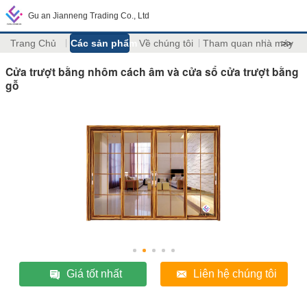
Gu an Jianneng Trading Co., Ltd
Trang Chủ
Các sản phẩm
Về chúng tôi
Tham quan nhà máy
>>
Cửa trượt bằng nhôm cách âm và cửa sổ cửa trượt bằng
gỗ
Giá tốt nhất
Liên hệ chúng tôi