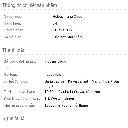
Thông tin chi tiết sản phẩm
Nguồn gốc:
Hebei, Trung Quốc
Hàng hiệu:
JN
Chứng nhận:
CE ISO SGS
Số mô hình:
Cửa hợp kim nhôm
Thanh toán
Số lượng đặt hàng tối
thương lượng
thiểu:
Giá bán:
negotiable
chi tiết đóng gói:
Băng bảo vệ + Kệ và dải sắt + Màng nhựa + Đai
nhựa
Thời gian giao hàng:
15-30 ngày phụ thuộc vào số lượng
Điều khoản thanh toán:
T/T, Western Union
Khả năng cung cấp:
10000 mét vuông mỗi tháng
Sự miêu tả