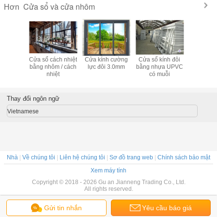
Cửa sổ và cửa nhôm
Hơn
ế cửa sổ
Cửa sổ cách nhiệt
Cửa kính cường
Cửa sổ kính đôi
Cửa sổ c
ôm chống
bằng nhôm / cách
lực đôi 3.0mm
bằng nhựa UPVC
đập mở
 bằng
nhiệt
có muỗi
nhôm kín
creen
Thay đổi ngôn ngữ
Vietnamese
Nhà
|
Về chúng tôi
|
Liên hệ chúng tôi
|
Sơ đồ trang web
|
Chính sách bảo mật
Xem máy tính
Copyright © 2018 - 2026 Gu an Jianneng Trading Co., Ltd.
All rights reserved.
Gửi tin nhắn
Yêu cầu báo giá