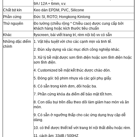
9A / 12A + 6mm, v.v.
Chất bịt kín
Keo dán EPDM, PVC, Silicone
Phần cứng
Đức SI, ROTO; Hongkong Kinlong
Thứ nguyên
Đo lường (chiều rộng * Chiều cao) được cung cấp bởi
khách hàng hoặc kích thước tiêu chuẩn
Khác
flyscreen, bài viết trang trí, rèm nội bộ vv có sẵn
Những đặc điểm
1. Vật liệu tuyệt vời cho các cạnh mịn và tinh tế.
chính
2. Đùn xây dựng và các mục đích công nghiệp khác.
3. Xử lý bề mặt được sơn tĩnh điện hoặc sơn tĩnh điện hoặc
sơn tĩnh điện.
4. Customized bề mặt kết thúc được chào đón.
5. Đóng gói: bộ phim nhựa và các gói phụ giấy.
6. Có sẵn trong kính đơn, đôi hoặc ba.
7. Phần cứng khóa đa điểm để bảo mật tốt hơn.
8. Con dấu bụi trên đầu theo dõi làm giảm hao mòn và ăn
mòn.
9. Có sẵn ở ngưỡng thấp cho các ứng dụng truy cập dễ
dàng.
10. có thể được thiết kế với trang trí nội thất điều hoặc rèm.
11. cách âm: 33dB / 500HZ