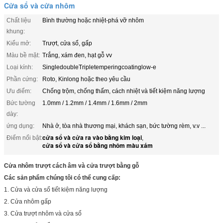
Cửa sổ và cửa nhôm
Chất liệu
Bình thường hoặc nhiệt-phá vỡ nhôm
khung:
Kiểu mở:
Trượt, cửa sổ, gấp
Màu bề mặt:
Trắng, xám đen, hạt gỗ vv
Loại kính:
SingledoubleTripletemperingcoatinglow-e
Phần cứng:
Roto, Kinlong hoặc theo yêu cầu
Ưu điểm:
Chống trộm, chống thấm, cách nhiệt và tiết kiệm năng lượng
Bức tường
1.0mm / 1.2mm / 1.4mm / 1.6mm / 2mm
dày:
ứng dụng:
Nhà ở, tòa nhà thương mại, khách sạn, bức tường rèm, v.v ...
cửa sổ và cửa ra vào bằng kim loại
Điểm nổi bật:
,
cửa sổ và cửa sổ bằng nhôm màu xám
Cửa nhôm trượt cách âm và cửa trượt bằng gỗ
Các sản phẩm chúng tôi có thể cung cấp:
1. Cửa và cửa sổ tiết kiệm năng lượng
2. Cửa nhôm gấp
3. Cửa trượt nhôm và cửa sổ