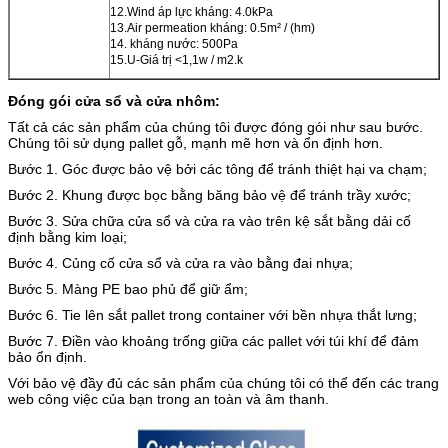
12.Wind áp lực kháng: 4.0kPa
13.Air permeation kháng: 0.5m² / (hm)
14. kháng nước: 500Pa
15.U-Giá trị <1,1w / m2.k
Đóng gói cửa sổ và cửa nhôm:
Tất cả các sản phẩm của chúng tôi được đóng gói như sau bước.
Chúng tôi sử dụng pallet gỗ, mạnh mẽ hơn và ổn định hơn.
Bước 1. Góc được bảo vệ bởi các tông để tránh thiệt hại va chạm;
Bước 2. Khung được bọc bằng băng bảo vệ để tránh trầy xước;
Bước 3. Sửa chữa cửa sổ và cửa ra vào trên kệ sắt bằng dải cố
định bằng kim loại;
Bước 4. Củng cố cửa sổ và cửa ra vào bằng đai nhựa;
Bước 5. Màng PE bao phủ để giữ ẩm;
Bước 6. Tie lên sắt pallet trong container với bền nhựa thắt lưng;
Bước 7. Điền vào khoảng trống giữa các pallet với túi khí để đảm
bảo ổn định.
Với bảo vệ đầy đủ các sản phẩm của chúng tôi có thể đến các trang
web công việc của bạn trong an toàn và âm thanh.