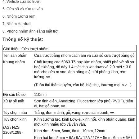
4. Verticle cửa sổ trượt
5. Cửa sổ và cửa ra vào
6. Nhôm tường rèm
7. Nhôm Hardrail
8. Phòng nhôm ánh sáng mặt trời
Thông số kỹ thuật:
Giới thiệu: Cửa trượt nhôm
Tên sản phẩm
Cửa trượt bằng nhôm cách âm và cửa sổ cửa trượt bằng gỗ
Khung nhôm
Chất lượng cao 6063-T5 hợp kim nhôm, nhiệt phá vỡ hồ sơ
hoặc không, độ dày 1.4 mét cho windows và 2.0 mét ~ 3.0
mét cho cửa ra vào, ánh nắng mặt trời phòng kính, rèm
tường, vv.
(Tuân thủ thẩm quyền, căn hộ, biệt thự, thương mại, v.v ...)
Độ sâu hồ sơ
110mm
Xử lý bề mặt
Sơn tĩnh điện, Anodizing, Fluocarbon lớp phủ (PVDF), điện
di, hạt gỗ phun, vv.
Tùy chọn màu
Trắng, đen, mảnh, gỗ, vàng, rượu sâm banh, vv.
Tùy chọn kính
Kính cường lực, kính Low-e, kính nổi, kính phản quang, kính
mờ, kính nhiều lớp và vân vân.
(AS / NZS
Kính đơn: 5mm, 6mm, 8mm, 10mm, 12mm
2208/1288)
Kính hai lớp: 5mm + 6A / 9A / 12A / 27A + 5mm, 6mm + 6A /