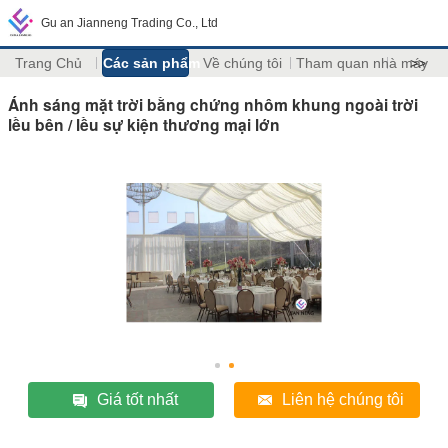
Gu an Jianneng Trading Co., Ltd
Trang Chủ
Các sản phẩm
Về chúng tôi
Tham quan nhà máy
>>
Ánh sáng mặt trời bằng chứng nhôm khung ngoài trời
lều bên / lều sự kiện thương mại lớn
Giá tốt nhất
Liên hệ chúng tôi