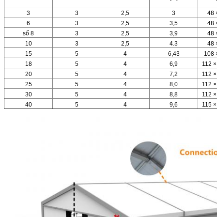
3
3
2,5
3
48 
6
3
2,5
3,5
48 
số 8
3
2,5
3,9
48 
10
3
2,5
4.3
48 
15
5
4
6,43
108 
18
5
4
6,9
112 ×
20
5
4
7,2
112 ×
25
5
4
8,0
112 ×
30
5
4
8,8
112 ×
40
5
4
9,6
115 ×