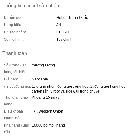
Thông tin chi tiết sản phẩm
Nguồn gốc:
Hebei, Trung Quốc
Hàng hiệu:
JN
Chứng nhận:
CE ISO
Số mô hình:
Tùy chỉnh
Thanh toán
Số lượng đặt
thương lượng
hàng tối thiểu:
Giá bán:
Neotiable
chi tiết đóng gói:
1. khung nhôm đóng gói trong hộp; 2. đóng gói trong hộp
carton rắn; 3.roof và sidewall trong chuyê
Thời gian giao
Khoảng 15 ngày
hàng:
Điều khoản
T/T, Western Union
thanh toán:
Khả năng cung
10000 bộ mỗi tháng
cấp: