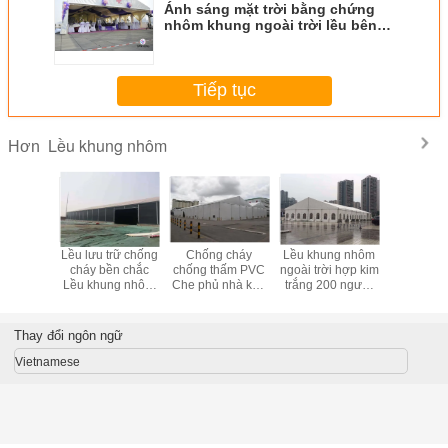
Ánh sáng mặt trời bằng chứng
nhôm khung ngoài trời lều bên /
lều sự kiện thương mại lớn
Tiếp tục
Lều khung nhôm
Hơn
m khung
Lều lưu trữ chống
Chống cháy
Lều khung nhôm
Ngoài trờ
 trời, lều
cháy bền chắc
chống thấm PVC
ngoài trời hợp kim
thấm nước 
 trữ với
Lều khung nhôm
Che phủ nhà kho
trắng 200 người
UV khán
uất cao
đen Lều công
lớn Lều để lưu trữ
cho nhà thờ hoặc
200 ngườ
nghiệp
các sự kiện khác
thập sự
Thay đổi ngôn ngữ
Vietnamese