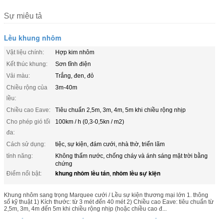
Sự miêu tả
Lều khung nhôm
Vật liệu chính:
Hợp kim nhôm
Kết thúc khung:
Sơn tĩnh điện
Vải màu:
Trắng, đen, đỏ
Chiều rộng của
3m-40m
lều:
Chiều cao Eave:
Tiêu chuẩn 2,5m, 3m, 4m, 5m khi chiều rộng nhịp
Cho phép gió tối
100km / h (0,3-0,5kn / m2)
đa:
Cách sử dụng:
tiệc, sự kiện, đám cưới, nhà thờ, triển lãm
tính năng:
Không thấm nước, chống cháy và ánh sáng mặt trời bằng
chứng
khung nhôm lều tán
nhôm lều sự kiện
Điểm nổi bật:
,
Khung nhôm sang trọng Marquee cưới / Lều sự kiện thương mại lớn 1. thông
số kỹ thuật 1) Kích thước: từ 3 mét đến 40 mét 2) Chiều cao Eave: tiêu chuẩn từ
2,5m, 3m, 4m đến 5m khi chiều rộng nhịp (hoặc chiều cao đ...