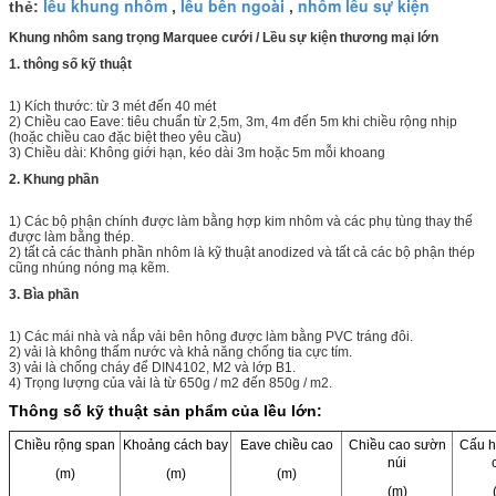
lều khung nhôm
lều bên ngoài
nhôm lều sự kiện
thẻ:
,
,
Khung nhôm sang trọng Marquee cưới / Lều sự kiện thương mại lớn
1. thông số kỹ thuật
1) Kích thước: từ 3 mét đến 40 mét
2) Chiều cao Eave: tiêu chuẩn từ 2,5m, 3m, 4m đến 5m khi chiều rộng nhịp
(hoặc chiều cao đặc biệt theo yêu cầu)
3) Chiều dài: Không giới hạn, kéo dài 3m hoặc 5m mỗi khoang
2. Khung phần
1) Các bộ phận chính được làm bằng hợp kim nhôm và các phụ tùng thay thế
được làm bằng thép.
2) tất cả các thành phần nhôm là kỹ thuật anodized và tất cả các bộ phận thép
cũng nhúng nóng mạ kẽm.
3. Bìa phần
1) Các mái nhà và nắp vải bên hông được làm bằng PVC tráng đôi.
2) vải là không thấm nước và khả năng chống tia cực tím.
3) vải là chống cháy để DIN4102, M2 và lớp B1.
4) Trọng lượng của vải là từ 650g / m2 đến 850g / m2.
Thông số kỹ thuật sản phẩm của lều lớn:
Chiều rộng span
Khoảng cách bay
Eave chiều cao
Chiều cao sườn
Cấu h
núi
(m)
(m)
(m)
(m)