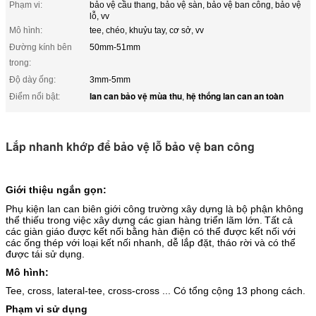
Phạm vi:
bảo vệ cầu thang, bảo vệ sàn, bảo vệ ban công, bảo vệ
lỗ, vv
Mô hình:
tee, chéo, khuỷu tay, cơ sở, vv
Đường kính bên
50mm-51mm
trong:
Độ dày ống:
3mm-5mm
lan can bảo vệ mùa thu
hệ thống lan can an toàn
Điểm nổi bật:
,
Lắp nhanh khớp để bảo vệ lỗ bảo vệ ban công
Giới thiệu ngắn gọn:
Phụ kiện lan can biên giới công trường xây dựng là bộ phận không
thể thiếu trong việc xây dựng các gian hàng triển lãm lớn.
Tất cả
các giàn giáo được kết nối bằng hàn điện có thể được kết nối với
các ống thép với loại kết nối nhanh, dễ lắp đặt, tháo rời và có thể
được tái sử dụng.
Mô hình:
Tee, cross, lateral-tee, cross-cross ... Có tổng cộng 13 phong cách.
Phạm vi sử dụng