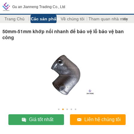
Gu an Jianneng Trading Co., Ltd
Trang Chủ
Các sản phẩm
Về chúng tôi
Tham quan nhà máy
>>
50mm-51mm khớp nối nhanh để bảo vệ lỗ bảo vệ ban
công
Giá tốt nhất
Liên hệ chúng tôi