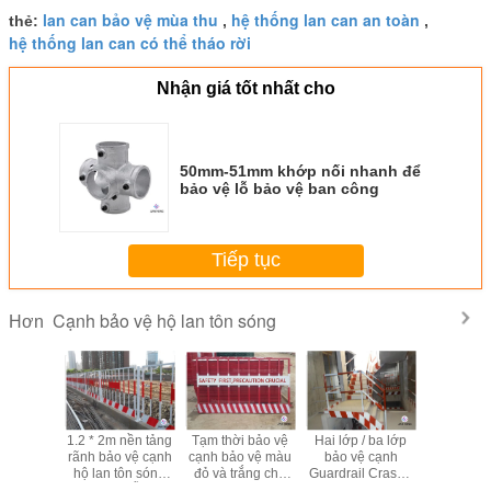
lan can bảo vệ mùa thu
hệ thống lan can an toàn
thẻ:
,
,
hệ thống lan can có thể tháo rời
Nhận giá tốt nhất cho
50mm-51mm khớp nối nhanh để
bảo vệ lỗ bảo vệ ban công
Tiếp tục
Cạnh bảo vệ hộ lan tôn sóng
Hơn
m Made
1.2 * 2m nền tảng
Tạm thời bảo vệ
Hai lớp / ba lớp
Bảo vệ s
e an toàn
rãnh bảo vệ cạnh
cạnh bảo vệ màu
bảo vệ cạnh
Cross khu
ng, hệ
hộ lan tôn sóng
đỏ và trắng cho
Guardrail Crash -
cơ sở ch
 lan tôn
phun sơn dễ dàng
xây dựng trang
kháng
dựng cầu