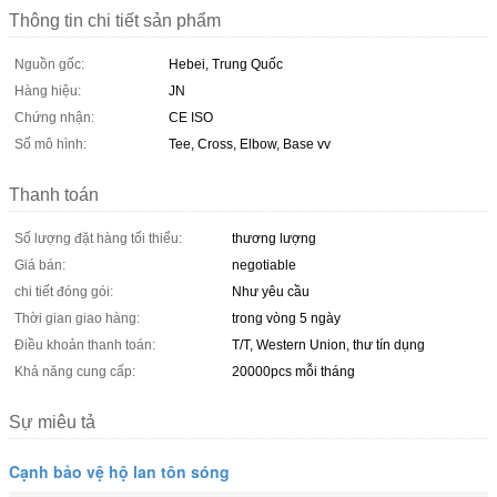
Thông tin chi tiết sản phẩm
Nguồn gốc:
Hebei, Trung Quốc
Hàng hiệu:
JN
Chứng nhận:
CE ISO
Số mô hình:
Tee, Cross, Elbow, Base vv
Thanh toán
Số lượng đặt hàng tối thiểu:
thương lượng
Giá bán:
negotiable
chi tiết đóng gói:
Như yêu cầu
Thời gian giao hàng:
trong vòng 5 ngày
Điều khoản thanh toán:
T/T, Western Union, thư tín dụng
Khả năng cung cấp:
20000pcs mỗi tháng
Sự miêu tả
Cạnh bảo vệ hộ lan tôn sóng