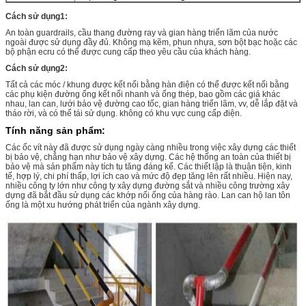
Cách sử dụng1:
An toàn guardrails, cầu thang đường ray và gian hàng triển lãm của nước
ngoài được sử dụng đầy đủ. Không mạ kẽm, phun nhựa, sơn bột bạc hoặc các
bộ phận ecru có thể được cung cấp theo yêu cầu của khách hàng.
Cách sử dụng2:
Tất cả các móc / khung được kết nối bằng hàn điện có thể được kết nối bằng
các phụ kiện đường ống kết nối nhanh và ống thép, bao gồm các giá khác
nhau, lan can, lưới bảo vệ đường cao tốc, gian hàng triển lãm, vv, dễ lắp đặt và
tháo rời, và có thể tái sử dụng. không có khu vực cung cấp điện.
Tính năng sản phẩm:
Các ốc vít này đã được sử dụng ngày càng nhiều trong việc xây dựng các thiết
bị bảo vệ, chẳng hạn như bảo vệ xây dựng. Các hệ thống an toàn của thiết bị
bảo vệ mà sản phẩm này tích tụ tăng đáng kể. Các thiết lập là thuận tiện, kinh
tế, hợp lý, chi phí thấp, lợi ích cao và mức độ đẹp tăng lên rất nhiều. Hiện nay,
nhiều công ty lớn như công ty xây dựng đường sắt và nhiều công trường xây
dựng đã bắt đầu sử dụng các khớp nối ống của hàng rào. Lan can hộ lan tôn
ống là một xu hướng phát triển của ngành xây dựng.