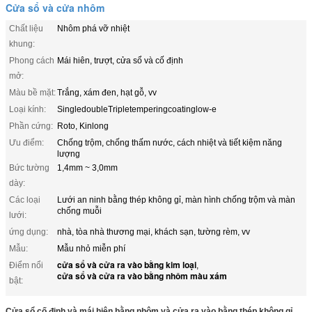
Cửa sổ và cửa nhôm
Chất liệu
Nhôm phá vỡ nhiệt
khung:
Phong cách
Mái hiên, trượt, cửa sổ và cố định
mở:
Màu bề mặt:
Trắng, xám đen, hạt gỗ, vv
Loại kính:
SingledoubleTripletemperingcoatinglow-e
Phần cứng:
Roto, Kinlong
Ưu điểm:
Chống trộm, chống thấm nước, cách nhiệt và tiết kiệm năng
lượng
Bức tường
1,4mm ~ 3,0mm
dày:
Các loại
Lưới an ninh bằng thép không gỉ, màn hình chống trộm và màn
chống muỗi
lưới:
ứng dụng:
nhà, tòa nhà thương mại, khách sạn, tường rèm, vv
Mẫu:
Mẫu nhỏ miễn phí
cửa sổ và cửa ra vào bằng kim loại
Điểm nổi
,
cửa sổ và cửa ra vào bằng nhôm màu xám
bật:
Cửa sổ cố định và mái hiên bằng nhôm và cửa ra vào bằng thép không gỉ