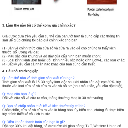
3. Làm thế nào tôi có thể konw giá chính xác?
Giá được dựa trên yêu cầu cụ thể của bạn, tốt hơn là cung cấp các thông tin
sau để giúp chúng tôi báo giá chính xác cho bạn.
(1) Bản vẽ chính thức của cửa sổ và cửa ra vào để cho chúng ta thấy kích
thước, số lượng và loại;
(2) Màu sắc của khung và độ dày của cấu hình bạn muốn chọn;
(3) Loại kính: kính đơn hoặc đôi, kính nhiều lớp hoặc kính Low-E, các loại khác;
(4) Bất kỳ yêu cầu cá nhân nào khác của bạn cũng cần thiết.
4. Câu hỏi thường gặp
Q: Làm thế nào về thời gian sản xuất của bạn?
Thời gian sản xuất là 15-30 ngày làm việc sau khi nhận tiền đặt cọc 30%, tùy
thuộc vào loại cửa sổ và cửa ra vào và hồ sơ (như màu sắc, yêu cầu đặc biệt),
Q: Moq của bạn là gì?
Đối với cửa sổ và cửa ra vào, thông thường Moq là 30 mét vuông.
Q: Bạn có chấp nhận thiết kế và kích thước tùy chỉnh?
Chắc chắn, cửa sổ và cửa ra vào là hàng hóa tùy biến cao, chúng tôi thực hiện
tùy chỉnh thiết kế và kích thước.
Q: Điều khoản thanh toán của bạn là gì?
Đặt cọc 30% khi đặt hàng, số dư trước khi giao hàng;
T / T, Western Union có