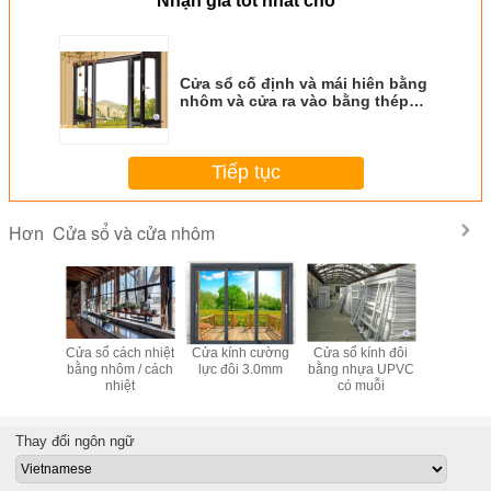
Nhận giá tốt nhất cho
Cửa sổ cố định và mái hiên bằng
nhôm và cửa ra vào bằng thép
không gỉ 304 # Flyscreen
Tiếp tục
Cửa sổ và cửa nhôm
Hơn
ế cửa sổ
Cửa sổ cách nhiệt
Cửa kính cường
Cửa sổ kính đôi
Cửa sổ c
ôm chống
bằng nhôm / cách
lực đôi 3.0mm
bằng nhựa UPVC
đập mở
 bằng
nhiệt
có muỗi
nhôm kín
creen
Thay đổi ngôn ngữ