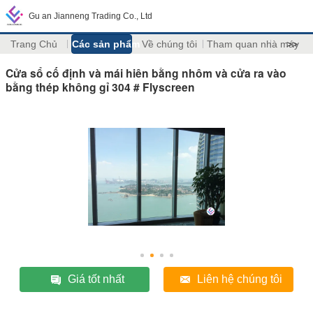
Gu an Jianneng Trading Co., Ltd
Trang Chủ
Các sản phẩm
Về chúng tôi
Tham quan nhà máy
>>
Cửa sổ cố định và mái hiên bằng nhôm và cửa ra vào
bằng thép không gỉ 304 # Flyscreen
Giá tốt nhất
Liên hệ chúng tôi