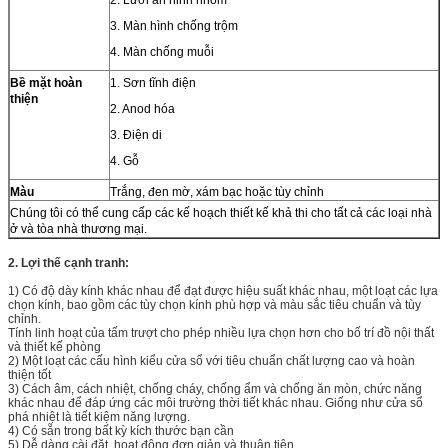
3. Màn hình chống trộm
4. Màn chống muỗi
Bề mặt hoàn
1. Sơn tĩnh điện
thiện
2. Anod hóa
3. Điện di
4. Gỗ
Màu
Trắng, đen mờ, xám bạc hoặc tùy chỉnh
Chúng tôi có thể cung cấp các kế hoạch thiết kế khả thi cho tất cả các loại nhà
ở và tòa nhà thương mại.
2. Lợi thế cạnh tranh:
1) Có độ dày kính khác nhau để đạt được hiệu suất khác nhau, một loạt các lựa
chọn kính, bao gồm các tùy chọn kính phù hợp và màu sắc tiêu chuẩn và tùy
chỉnh.
Tính linh hoạt của tấm trượt cho phép nhiều lựa chọn hơn cho bố trí đồ nội thất
và thiết kế phòng
2) Một loạt các cấu hình kiểu cửa sổ với tiêu chuẩn chất lượng cao và hoàn
thiện tốt
3) Cách âm, cách nhiệt, chống cháy, chống ẩm và chống ăn mòn, chức năng
khác nhau để đáp ứng các môi trường thời tiết khác nhau. Giống như cửa sổ
phá nhiệt là tiết kiệm năng lượng.
4) Có sẵn trong bất kỳ kích thước bạn cần
5) Dễ dàng cài đặt, hoạt động đơn giản và thuận tiện.