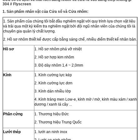
304 # Flyscreen
1. Sản phẩm nhân vật của Cửa sổ và Cửa nhôm:
1. Sản phẩm của chúng tôi bắt đầu nghiêm ngặt với quy trình lựa chọn vật liệu
và trải qua một kỳ kiểm tra nghiêm ngặt bởi đội ngũ nhân viên của chúng tôi là
chuyên gia quản lý chất lượng.
2. Hồ sơ nhôm thiết kế được cấp bằng sáng chế, nhiều điểm thiết kế nhân bản.
Hồ sơ
1. Hồ sơ nhôm phá vỡ nhiệt
2. Hồ sơ hợp kim nhôm
3. Độ dày nhôm 1,4 ~ 2,0mm
Kính
1. Kính cường lực kép
2. Kính cường lực đơn
3. Kính dán nhiều lớp
4. Kính tráng men Low-e, kính mờ / mờ, kính màu xám / xanh
dương / xanh lá cây ...
Phần cứng
1. Thương hiệu Đức
2. Thương hiệu Trung Quốc
Lưới thép
1. lưới an ninh inox
2. Lưới an ninh nhôm