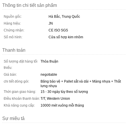
Thông tin chi tiết sản phẩm
Nguồn gốc:
Hà Bắc, Trung Quốc
Hàng hiệu:
JN
Chứng nhận:
CE ISO SGS
Số mô hình:
Cửa sổ hợp kim nhôm
Thanh toán
Số lượng đặt hàng tối
Thỏa thuận
thiểu:
Giá bán:
negotiable
chi tiết đóng gói:
Băng bảo vệ + Pallet sắt và dải + Màng nhựa + Thắt
lưng nhựa
Thời gian giao hàng:
15 - 30 ngày tùy theo số lượng
Điều khoản thanh toán:
T/T, Western Union
Khả năng cung cấp:
10000 mét vuông mỗi tháng
Sự miêu tả