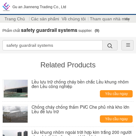
Gu an Jianneng Trading Co., Ltd
Trang Chủ
Các sản phẩm
Về chúng tôi
Tham quan nhà máy
>>
safety guardrail systems
Phẩm chất
supplier.
(9)
Related Products
Lều lưu trữ chống cháy bền chắc Lều khung nhôm
đen Lều công nghiệp
Yêu cầu ngay
Chống cháy chống thấm PVC Che phủ nhà kho lớn
Lều để lưu trữ
Yêu cầu ngay
Lều khung nhôm ngoài trời hợp kim trắng 200 người